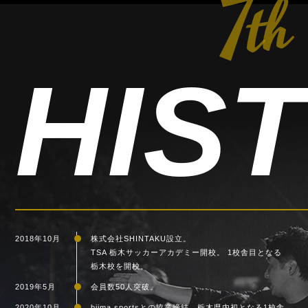
7
th
HIS
2018年10月
株式会社SHINTAKU設立。
TSA 栃木サッカーアカデミー開校。 1校舎目となる
栃木校を開校。
2019年5月
会員数50人突破。
2020年10月
biima sportsとの協業締結。栃木県内初となる1校舎