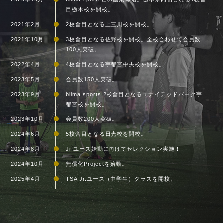
目栃木校を開校。
2021年2月
2校舎目となる上三川校を開校。
2021年10月
3校舎目となる佐野校を開校。全校合わせて会員数
100人突破。
2022年4月
4校舎目となる宇都宮中央校を開校。
2023年5月
会員数150人突破。
2023年9月
biima sports 2校舎目となるユナイテッドパーク宇
都宮校を開校。
2023年10月
会員数200人突破。
2024年6月
5校舎目となる日光校を開校。
2024年8月
Jr.ユース始動に向けてセレクション実施！
2024年10月
無償化Projectを始動。
2025年4月
TSA Jr.ユース（中学生）クラスを開校。