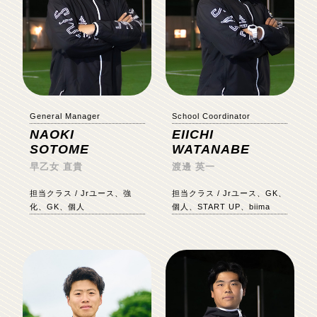
General Manager
School Coordinator
NAOKI
EIICHI
SOTOME
WATANABE
早乙女 直貴
渡邊 英一
担当クラス / Jrユース、強
担当クラス / Jrユース、GK、
化、GK、個人
個人、START UP、biima