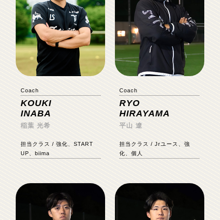
Coach
Coach
KOUKI
RYO
INABA
HIRAYAMA
稲葉 光希
平山 遼
担当クラス / 強化、START
担当クラス / Jrユース、強
UP、biima
化、個人