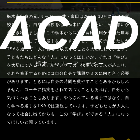
ACA
栃木市出身の元Jリーガー武井・富田は2018年10月にTSAを開
校しました。自身の経験を地元栃木に還元したい、その想いか
ら動き出しました。この栃木から武井や富田が届かなった世界
まで飛び出していく選手を輩出すること、そして子どもたちが
TSAを通じて「人」として成長することを大切にしています。
子どもたちにどんな「人」になってほしいか。それは『学び』
栃木サッカーアカデミー
を大切にできる「人」です。サッカーは多くのミスが起こり、
それを修正するためには自分自身で課題やミスに向き合う必要
があります。ときには自身の時間を費やすこともあるかもしれ
ません。コーチに指摘をされて気づくこともあれば、自分から
気づくべきこともあります。やらされている選手ではなく、自
ら学べる選手をTSAでは重視しています。子どもたちが大人に
なって社会に出てからも、この『学び』ができる「人」になっ
てほしいと願っています。